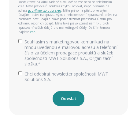
kontaktovat na vámi zadané e-mailové adrese nebo na telefonním
čísle. Máte právo svůj souhlas kdykoli odvolat, např. písemně na
adrese
gdpr@mwtsolutions.eu
. Máte právo na přístup ke svým
údajům, právo na opravu, výmaz nebo omezení zpracování, právo na
přenositelnost údajů a právo podat stížnost předsedovi Úřadu pro
ochranu osobních údajů. Máte také právo vznést námitku proti
zpracování vašich údajů pro marketingové účely. Další informace
najdete
zde
.
Souhlasím s marketingovou komunikací na
mnou uvedenou e-mailovou adresu a telefonní
číslo za účelem propagace produktů a služeb
společnosti MWT Solutions S.A., Organizační
složka.
*
Chci odebírat newsletter společnosti MWT
Solutions S.A.