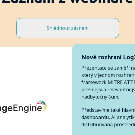
Shlédnout záznam
Nové rozhraní Log
Prezentace se zaměří n
který v jednom rozhraní
framework MITRE ATT&CK
přesnější a relevantněj
nadbytečný šum.
Představíme také hlavn
dashboardu, AI analytik
distribuovaná prostředí