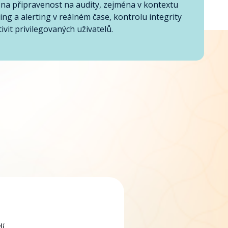
 na připravenost na audity, zejména v kontextu
g a alerting v reálném čase, kontrolu integrity
vit privilegovaných uživatelů.
dí