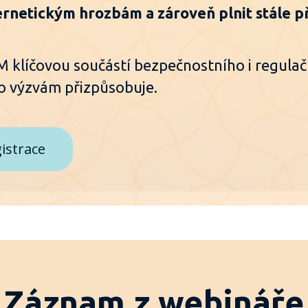
ernetickým hrozbám a zároveň plnit stále p
M klíčovou součástí bezpečnostního i regulačn
 výzvám přizpůsobuje.
istrace
Záznam z webináře