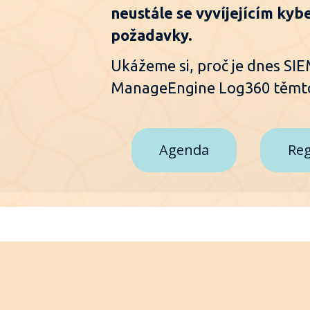
neustále se vyvíjejícím kyb
požadavky.
Ukážeme si, proč je dnes SIE
ManageEngine Log360 těmto
Agenda
Reg