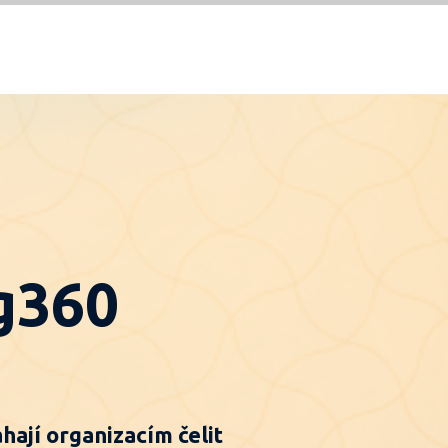
g360
hají organizacím čelit