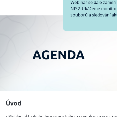
Webinář se dále zaměří
NIS2. Ukážeme monitorin
souborů a sledování akti
AGENDA
Úvod
- Přehled aktuálního bezpečnostního a compliance prostře