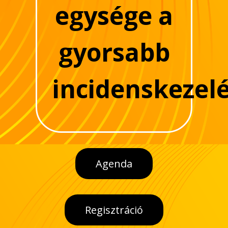
egysége a
gyorsabb
incidenskezel
Agenda
Regisztráció