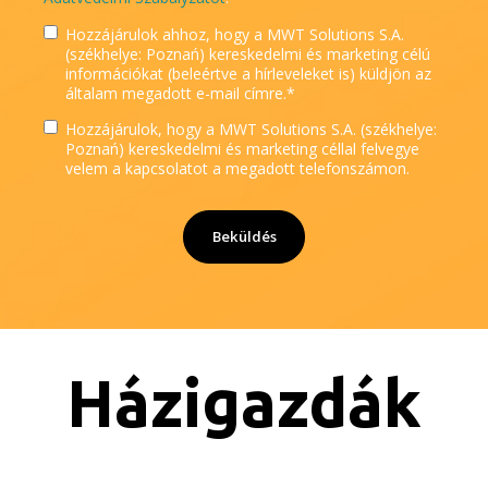
Hozzájárulok ahhoz, hogy a MWT Solutions S.A.
(székhelye: Poznań) kereskedelmi és marketing célú
információkat (beleértve a hírleveleket is) küldjön az
általam megadott e-mail címre.
*
Hozzájárulok, hogy a MWT Solutions S.A. (székhelye:
Poznań) kereskedelmi és marketing céllal felvegye
velem a kapcsolatot a megadott telefonszámon.
Házigazdák