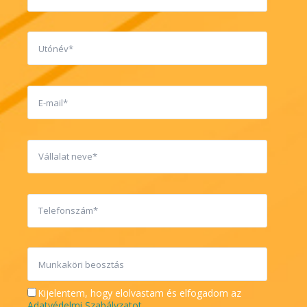
Kijelentem, hogy elolvastam és elfogadom az
Adatvédelmi Szabályzatot
.