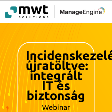
Incidenskezel
újratöltve:
integrált
IT és
biztonság
Webinar