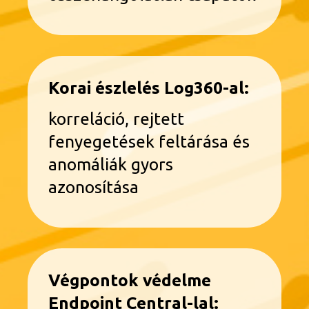
Korai észlelés Log360-al:
korreláció, rejtett
fenyegetések feltárása és
anomáliák gyors
azonosítása
Végpontok védelme
Endpoint Central-lal: