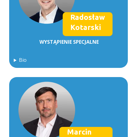
Radosław
Kotarski
WYSTĄPIENIE
SPECJALNE
Bio
Marcin