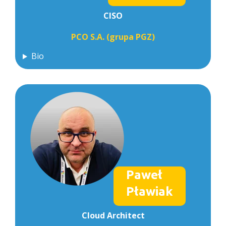
CISO
PCO S.A. (grupa PGZ)
Bio
Paweł
Pławiak
Cloud
Architect