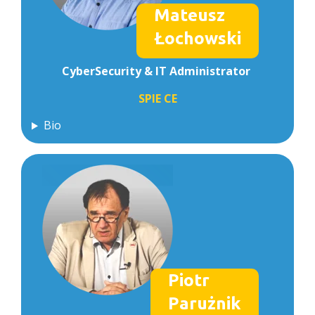
Mateusz
Łochowski
CyberSecurity & IT Administrator
SPIE CE
Bio
Piotr
Parużnik