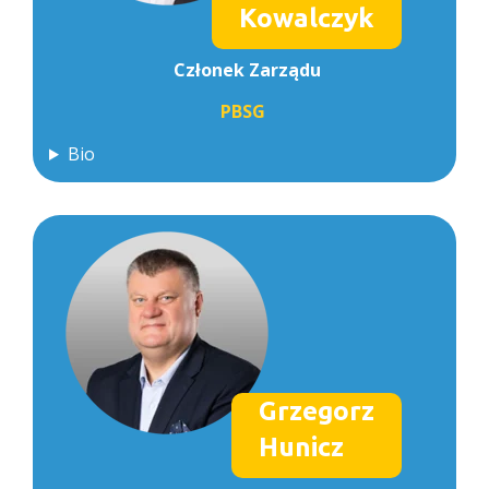
Kowalczyk
Członek Zarządu
PBSG
Bio
Grzegorz
Hunicz