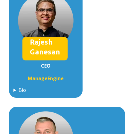
Rajesh
Ganesan
CEO
ManageEngine
Bio