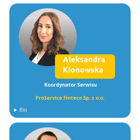
Aleksandra
Klonowska
Koordynator Serwisu
ProService Finteco Sp. z o.o.
Bio