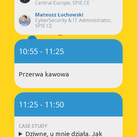
Central Europe, SPIE CE
Mateusz Łochowski
CyberSecurity & IT Administrator,
SPIE CE
10:55
-
11:25
Przerwa kawowa
11:25
-
11:50
CASE STUDY
Dziwne, u mnie działa. Jak