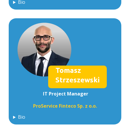
Bio
Tomasz
Strzeszewski
IT Project Manager
ProService Finteco Sp. z o.o.
Bio