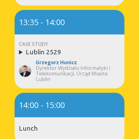
13:35
-
14:00
CASE STUDY
Lublin 2529
Grzegorz Hunicz
Dyrektor Wydziału Informatyki i
Telekomunikacji, Urząd Miasta
Lublin
14:00
-
15:00
Lunch