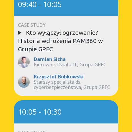
09:40
-
10:05
CASE STUDY
Kto wyłączył ogrzewanie?
Historia wdrożenia PAM360 w
Grupie GPEC
Damian Sicha
Kierownik Działu IT, Grupa GPEC
Krzysztof Bobkowski
Starszy specjalista ds.
cyberbezpieczeństwa, Grupa GPEC
10:05
-
10:30