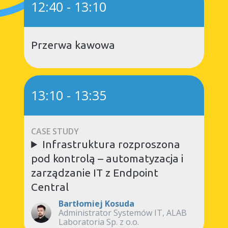
12:40
-
13:10
Przerwa kawowa
13:10
-
13:35
CASE STUDY
Infrastruktura
rozproszona
pod kontrolą – automatyzacja i
zarządzanie IT z
Endpoint
Central
Bartłomiej Kosuda
Administrator Systemów IT, ALAB
Laboratoria Sp. z o.o.