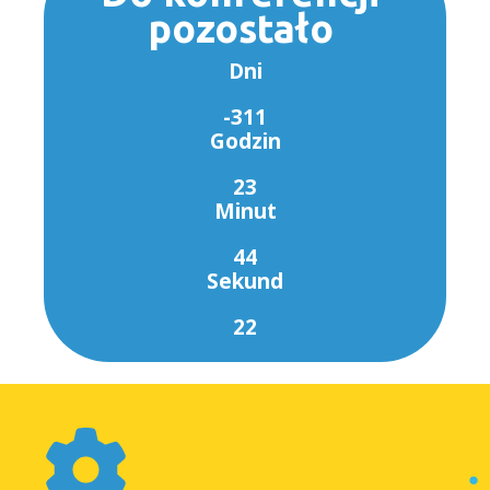
pozostało
Dni
-311
Godzin
23
Minut
44
Sekund
21