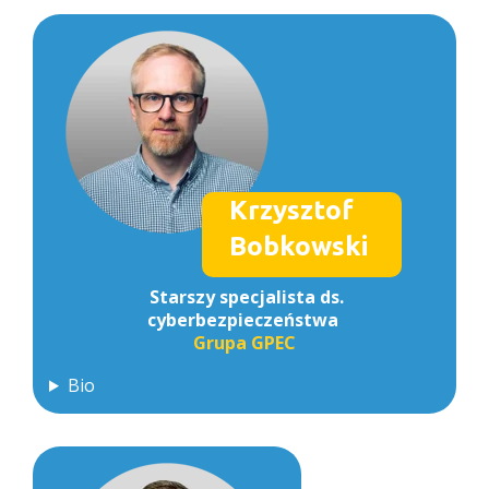
Krzysztof
Bobkowski
S
tarszy specjalista ds.
cyberbezpieczeństwa
Grupa GPEC
Bio