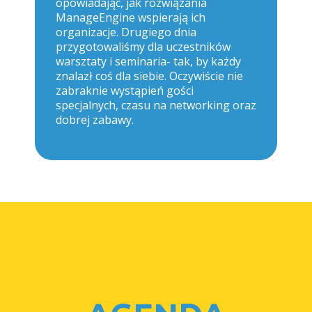
opowiadając, jak rozwiązania
ManageEngine wspierają ich
organizacje. Drugiego dnia
przygotowaliśmy dla uczestników
warsztaty i seminaria- tak, by każdy
znalazł coś dla siebie. Oczywiście nie
zabraknie wystąpień gości
specjalnych, czasu na networking oraz
dobrej zabawy.