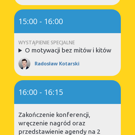
15:00
-
16:00
WYSTĄPIENIE SPECJALNE
O motywacji bez mitów i kitów
Radosław Kotarski
16:00
-
16:15
Zakończenie konferencji,
wręczenie nagród oraz
przedstawienie agendy na 2