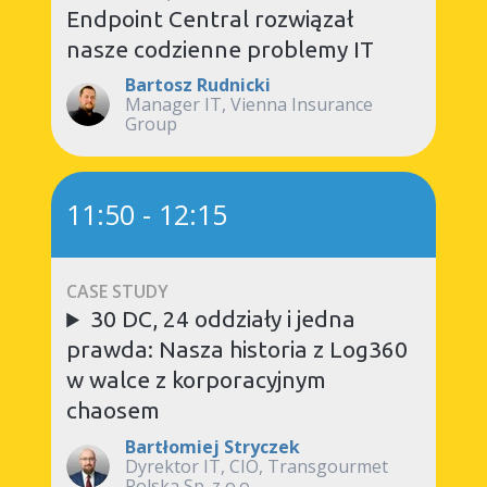
Endpoint Central rozwiązał
nasze codzienne problemy IT
Bartosz Rudnicki
Manager IT, Vienna Insurance
Group
11:50
-
12:15
CASE STUDY
30 DC, 24 oddziały i jedna
prawda: Nasza historia z Log360
w walce z korporacyjnym
chaosem
Bartłomiej Stryczek
Dyrektor IT, CIO, Transgourmet
Polska Sp. z o.o.